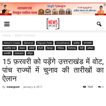
Home
Editor's Choice
Editor's Choice
National
Popular Posts
Uttrakhand
अल्मोड़ा
उत्तरकाशी
उधमसिंह नगर
चंपावत
चमोली
टिहरी
देहरादून
नैनीताल
पिथौरागढ़
पौड़ी
बागेश्वर
राजनीति
रुद्रप्रयाग
हरिद्वार
15 फ़रवरी को पड़ेंगे उत्तराखंड में वोट,
पांच राज्यों में चुनाव की तारीखों का
ऐलान
By
newspost
-
January 4, 2017
1929
0