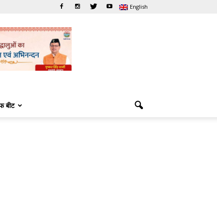
English
फ बीट