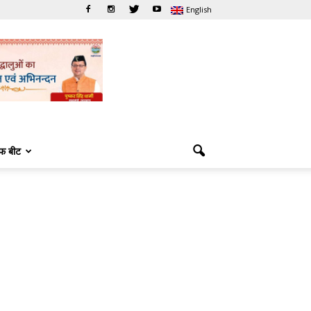
English
फ बीट