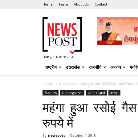
Home
Team
About Us
Contact
News
Post
Friday, 7 August 2026
राष्ट्रीय
उत्तराखंड
राजनीति
अपराध
मनोर
Home
Business
महंगा हुआ रसोई गैस सिलेंडर, अब मिलेगा इतने 
Business
Uncategorized
Uttrakhand
देहरादून
महंगा हुआ रसोई गैस
रुपये में
By
newspost
-
October 1, 2018