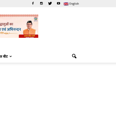
English
फ बीट