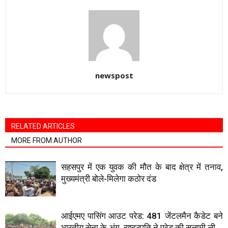
newspost
RELATED ARTICLES
MORE FROM AUTHOR
सहसपुर में एक युवक की मौत के बाद क्षेत्र में तनाव,
मुख्यमंत्री बोले-मिलेगा कठोर दंड
आईएमए पासिंग आउट परेड: 481 जेंटलमैन कैडेट बने
भारतीय सेना के अंग, राष्ट्रपति ने परेड की सलामी ली