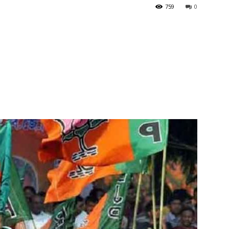
759
0