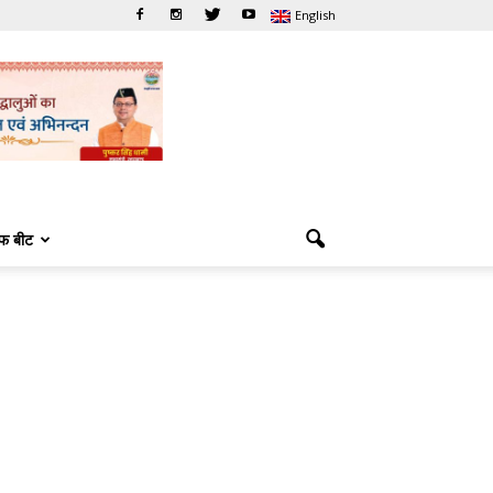
English
फ बीट