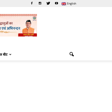
English
फ बीट