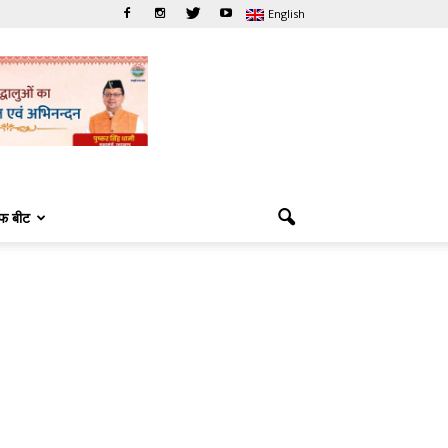
English
फ बीट