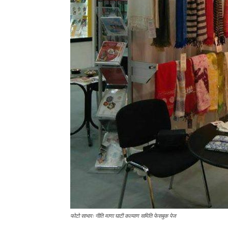
फोटो साभारः नीति माणा घाटी कल्याण समिति फेसबुक पेज