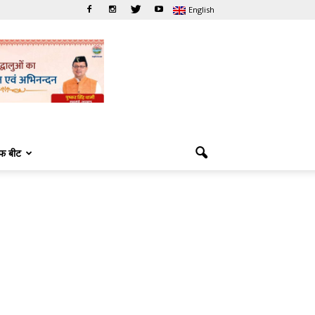
English
फ बीट