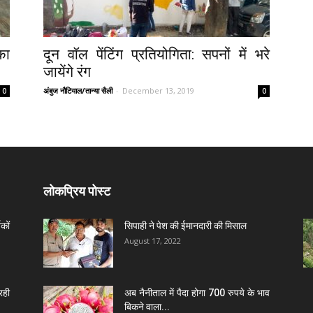
का
दून वॉल पेंटिंग प्रतियोगिता: सपनों में भरे
जायेंगे रंग
अंबुज नौटियाल/तान्या सैली
-
December 13, 2019
0
0
लोकप्रिय पोस्ट
कों
सिपाही ने पेश की ईमानदारी की मिसाल
August 17, 2022
रही
अब नैनीताल में पैदा होगा 700 रुपये के भाव
बिकने वाला...