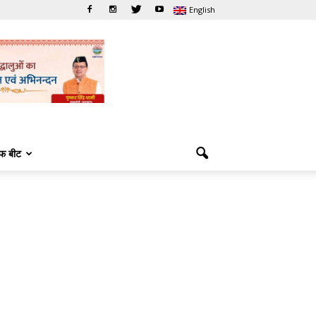
English
फ बीट