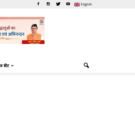
English
फ बीट