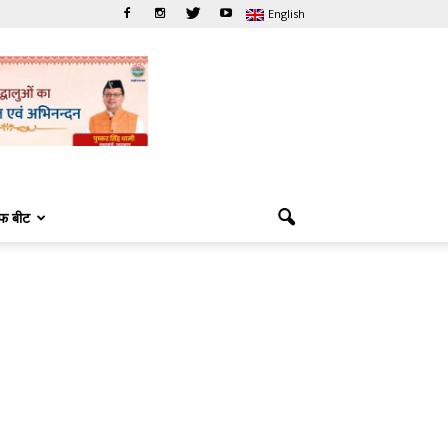
English
फ बीट