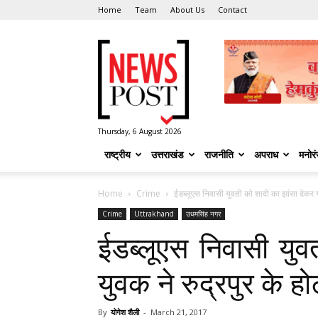
Home
Team
About Us
Contact
News
Post
Thursday, 6 August 2026
राष्ट्रीय
उत्तराखंड
राजनीति
अपराध
मनोर
Home
Crime
ईडब्लूएस निवासी युवती को शादी का झांसा देकर युव
Crime
Uttrakhand
उधमसिंह नगर
ईडब्लूएस निवासी युव
युवक ने रुद्रपुर के हो
By
योगेश शैली
-
March 21, 2017