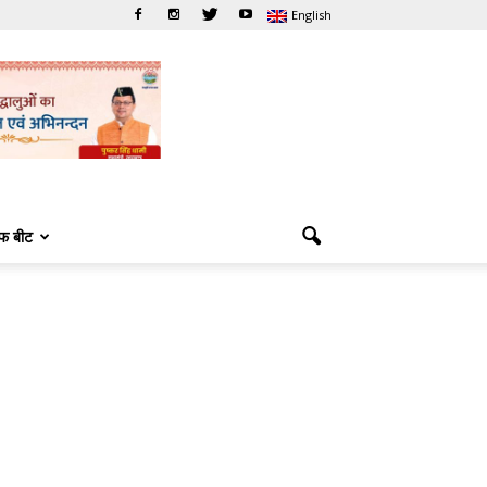
English
फ बीट