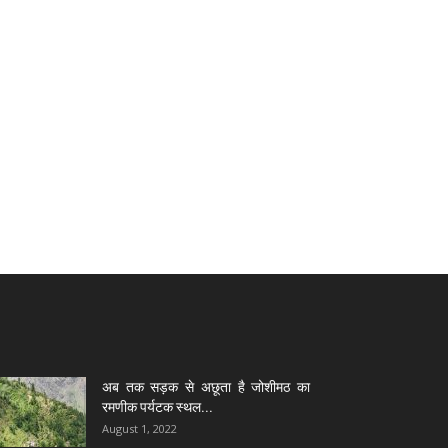
अब तक सड़क से अछूता है जोशीमठ का
रमणीक पर्यटक स्थल...
August 1, 2022