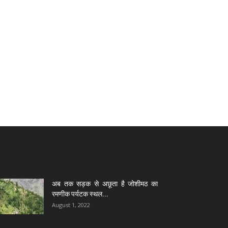
अब तक सड़क से अछूता है जोशीमठ का
रमणीक पर्यटक स्थल...
August 1, 2022