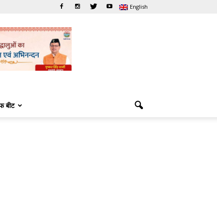
English
फ बीट