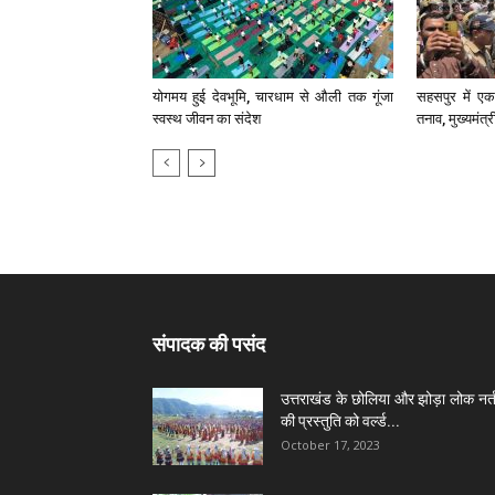
योगमय हुई देवभूमि, चारधाम से औली तक गूंजा
सहसपुर में एक 
स्वस्थ जीवन का संदेश
तनाव, मुख्यमंत्
संपादक की पसंद
उत्तराखंड के छोलिया और झोड़ा लोक नर्त
की प्रस्तुति को वर्ल्ड...
October 17, 2023