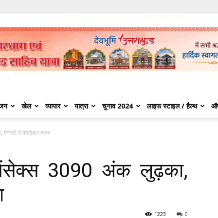
ंजन
खेल
व्यापार
यात्रा
चुनाव 2024
लाइफ स्टाइल / हैल्थ
ऑ
, निफ्टी में कारोबार रूका
ेंसेक्‍स 3090 अंक लुढ़का,
ा
1223
0