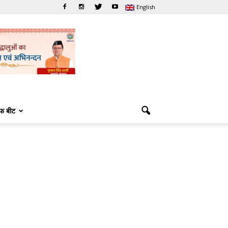
English
फ बीट