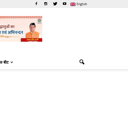
English
फ बीट