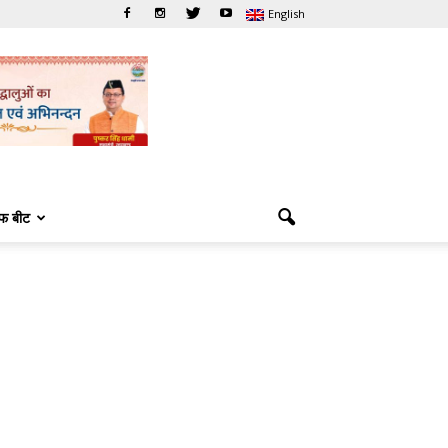
English
फ बीट