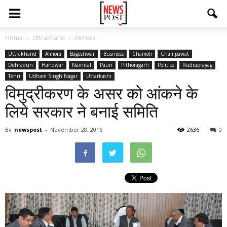
Home
Uttrakhand
Almora
Uttrakhand
Almora
Bageshwar
Business
Chamoli
Champawat
Dehradun
Haridwar
Nainital
Pauri
Pithoragarh
Politics
Rudraprayag
Tehri
Udham Singh Nagar
Uttarkashi
विमुद्रीकरण के असर को आंकने के
लिये सरकार ने बनाई समिति
By
newspost
-
November 28, 2016
2636
0