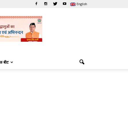
English
फ बीट