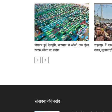
योगमय हुई देवभूमि, चारधाम से औली तक गूंजा
सहसपुर में एक 
स्वस्थ जीवन का संदेश
तनाव, मुख्यमंत्
संपादक की पसंद