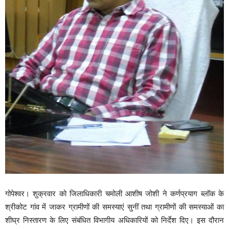
गोपेश्वर। शुक्रवार को जिलाधिकारी चमोली आशीष जोशी ने कर्णप्रयाग ब्लॉक के
श्रीकोट गांव में जाकर ग्रामीणों की समस्याएं सुनीं तथा ग्रामीणों की समस्याओं का
शीघ्र निस्तारण के लिए संबंधित विभागीय अधिकारियों को निर्देश दिए। इस दौरान