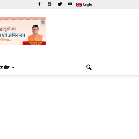
English
फ बीट