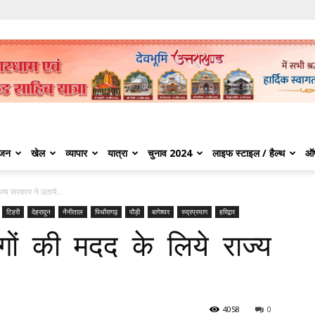
ंजन
खेल
व्यापार
यात्रा
चुनाव 2024
लाइफ स्टाइल / हैल्थ
ऑ
ज्य सरकार ने उठाये...
टिहरी
देहरादून
नैनीताल
पिथौरागढ़
पौड़ी
बागेश्वर
रुद्रप्रयाग
हरिद्वार
गों की मदद के लिये राज्य
4058
0