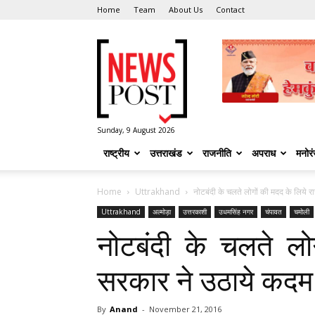
Home
Team
About Us
Contact
News
Post
Sunday, 9 August 2026
राष्ट्रीय
उत्तराखंड
राजनीति
अपराध
मनोर
Home
Uttrakhand
नोटबंदी के चलते लोगों की मदद के लिये रा
Uttrakhand
अल्मोड़ा
उत्तरकाशी
उधमसिंह नगर
चंपावत
चमोली
नोटबंदी के चलते लो
सरकार ने उठाये कदम
By
Anand
-
November 21, 2016