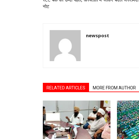
स्टेट बैंक की उम्दा पहल, अस्पताल में जाकर बदलें जरुतमंदों
नोट
newspost
RELATED ARTICLES
MORE FROM AUTHOR