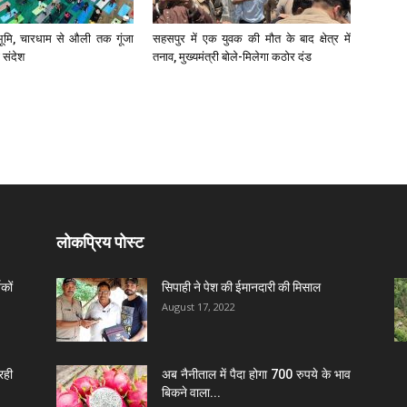
भूमि, चारधाम से औली तक गूंजा
सहसपुर में एक युवक की मौत के बाद क्षेत्र में
 संदेश
तनाव, मुख्यमंत्री बोले-मिलेगा कठोर दंड
लोकप्रिय पोस्ट
कों
सिपाही ने पेश की ईमानदारी की मिसाल
August 17, 2022
रही
अब नैनीताल में पैदा होगा 700 रुपये के भाव
बिकने वाला...