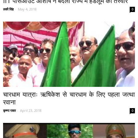
IIT पासआउट आशीष ने बदली राज्य में हैंडलूम की तस्वीर
लकी सिंह
-
May 4, 2018
0
चारधाम यात्राः ऋषिकेश से चारधाम के लिए पहला जत्था
रवाना
कृष्णा रावत
-
April 23, 2018
0