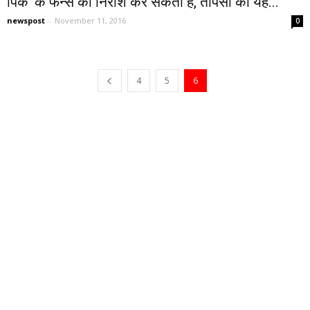
पिंक’ के फैन्स को निराश कर सकता है, तापसी का यह...
newspost
-
November 11, 2016
0
4
5
6