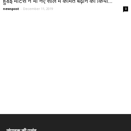
हुंडई मोटर्स ने भी नए साल में कीमत बढ़ाने का किया...
newspost
-
December 11, 2019
0
संपादक की पसंद