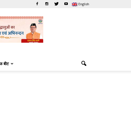
English
फ बीट