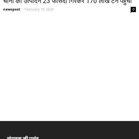
चीनी का उत्‍पादन 23 फीसदी गिरकर 170 लाख टन पहुंचा
newspost
-
February 19, 2020
0
संपादक की पसंद