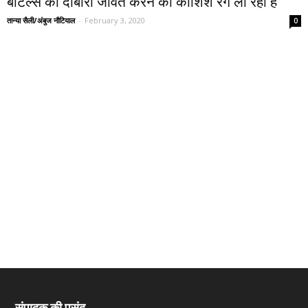
बीटल्स को दोबारा जीवंत करने की कोशिशें रंग ला रही हैं
तान्या सैली/अंबुज नौटियाल
-
February 3, 2020
0
संपादक की पसंद