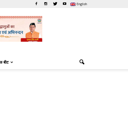
English
फ बीट