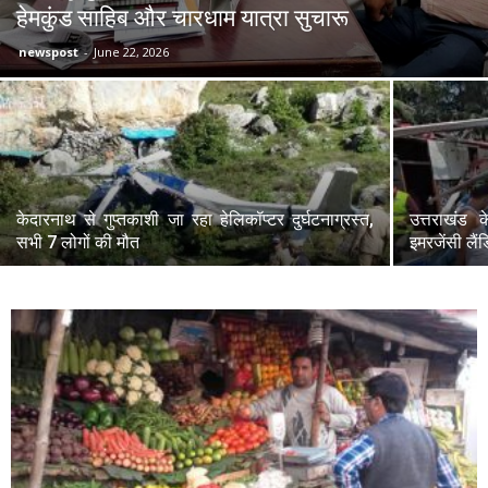
हेमकुंड साहिब और चारधाम यात्रा सुचारू
newspost
-
June 22, 2026
केदारनाथ से गुप्तकाशी जा रहा हेलिकॉप्टर दुर्घटनाग्रस्त,
उत्तराखंड क
सभी 7 लोगों की मौत
इमरजेंसी लैंड