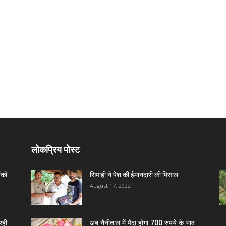
लोकप्रिय पोस्ट
कों
सिपाही ने पेश की ईमानदारी की मिसाल
August 17, 2022
रही
अब नैनीताल में पैदा होगा 700 रुपये के भाव