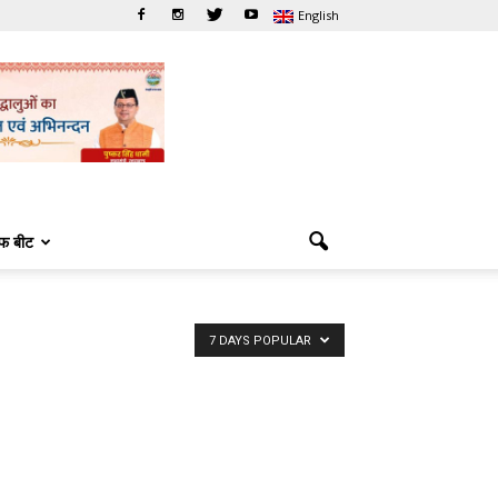
English
फ बीट
7 DAYS POPULAR