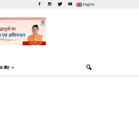
English
फ बीट