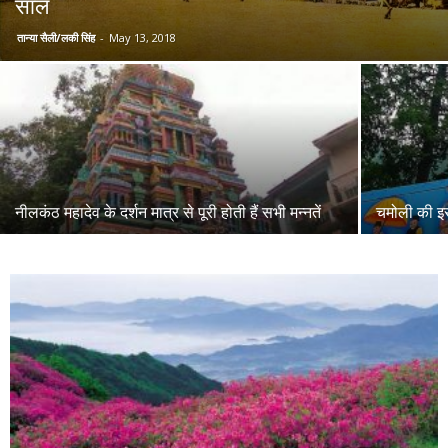
साल
तान्या सैली/लकी सिंह
-
May 13, 2018
नीलकंठ महादेव के दर्शन मात्र से पूरी होती हैं सभी मन्नतें
चमोली की इस ग