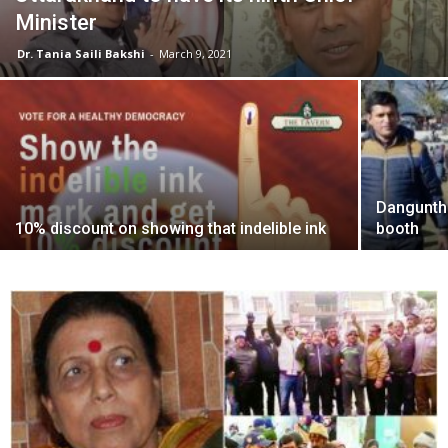
Minister
Dr. Tania Saili Bakshi
-
March 9, 2021
Danguntha
10% discount on showing that indelible ink
booth