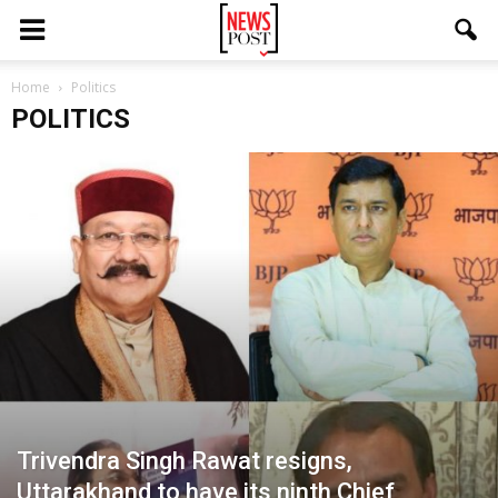
Home
Politics
POLITICS
Trivendra Singh Rawat resigns,
Uttarakhand to have its ninth Chief